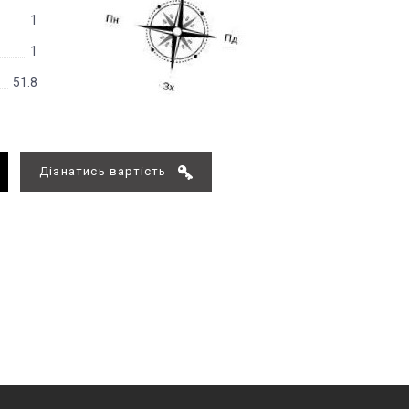
1
1
51.8
Дізнатись вартість